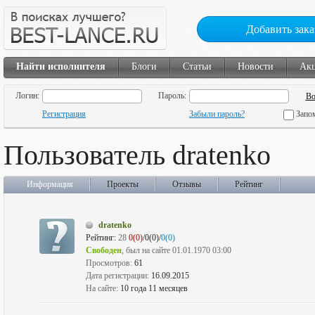
Добавить зака
Найти исполнителя
Блоги
Статьи
Новости
Ак
Логин:
Пароль:
Регистрация
Забыли пароль?
Запо
Пользователь dratenko
Информация
Проекты
Отзывы
Рейтинг
dratenko
Рейтинг:
28
0(0)
/0(0)/
0(0)
Свободен
, был на сайте 01.01.1970 03:00
Просмотров:
61
Дата регистрации:
16.09.2015
На сайте:
10 года 11 месяцев