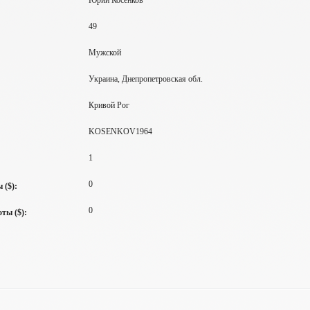
Юрий Косенков
49
Мужской
Украина, Днепропетровская обл.
Кривой Рог
KOSENKOV1964
1
0
 ($):
0
ты ($):