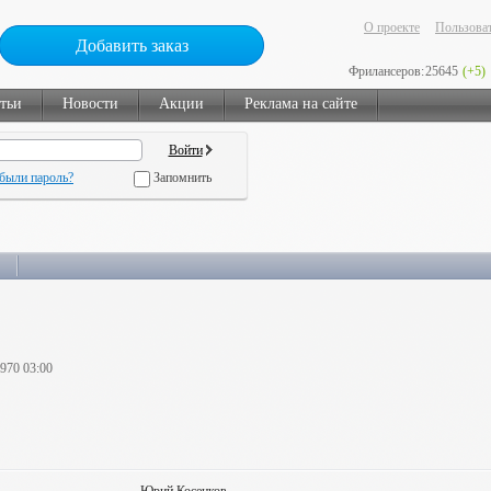
О проекте
Пользоват
Добавить заказ
Фрилансеров:
25645
(+5)
тьи
Новости
Акции
Реклама на сайте
были пароль?
Запомнить
1970 03:00