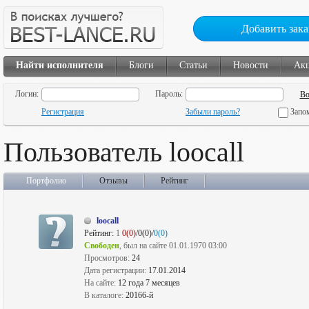
Добавить зака
Найти исполнителя
Блоги
Статьи
Новости
Ак
Логин:
Пароль:
Регистрация
Забыли пароль?
Запо
Пользователь loocall
Портфолио
Отзывы
Рейтинг
loocall
Рейтинг:
1
0(0)
/0(0)/
0(0)
Свободен
, был на сайте 01.01.1970 03:00
Просмотров:
24
Дата регистрации:
17.01.2014
На сайте:
12 года 7 месяцев
В каталоге:
20166-й