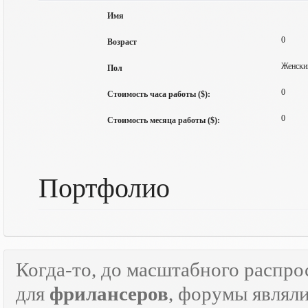
Имя
0
Возраст
Женски
Пол
0
Стоимость часа работы ($):
0
Стоимость месяца работы ($):
Портфолио
Когда-то, до масштабного распр
для
фрилансеров
, форумы являл