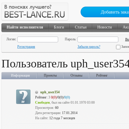
Добавить зака
Найти исполнителя
Блоги
Статьи
Новости
Ак
Логин:
Пароль:
Регистрация
Забыли пароль?
Запо
Пользователь uph_user35
Информация
Проекты
Отзывы
Рейтинг
uph_user354
Рейтинг:
3
0(0)
/0(0)/
0(0)
Свободен
, был на сайте 01.01.1970 03:00
Просмотров:
60
Дата регистрации:
17.01.2014
На сайте:
12 года 7 месяцев