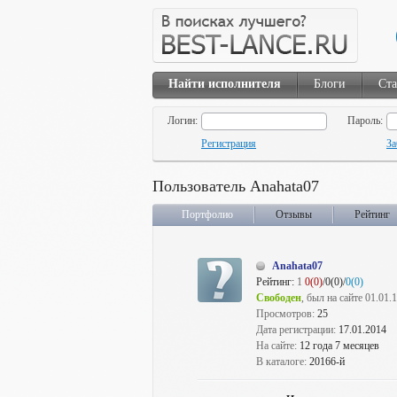
Найти исполнителя
Блоги
Ста
Логин:
Пароль:
Регистрация
За
Пользователь Anahata07
Портфолио
Отзывы
Рейтинг
Anahata07
Рейтинг:
1
0(0)
/0(0)/
0(0)
Свободен
, был на сайте 01.01.
Просмотров:
25
Дата регистрации:
17.01.2014
На сайте:
12 года 7 месяцев
В каталоге:
20166-й