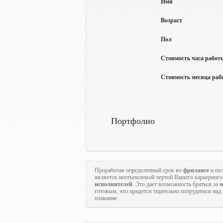
Имя
Возраст
Пол
Стоимость часа работы
Стоимость месяца рабо
Портфолио
Проработав определенный срок во
фрилансе
и пол
является неотъемлемой чертой Вашего карьерного 
исполнителей
. Это дает возможность браться за
м
готовым, что придется тщательно потрудиться над
плавание.