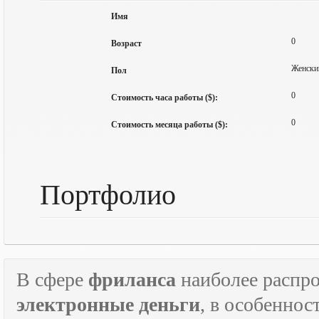
Имя
0
Возраст
Женски
Пол
0
Стоимость часа работы ($):
0
Стоимость месяца работы ($):
Портфолио
В сфере
фриланса
наиболее распр
электронные деньги
, в особеннос