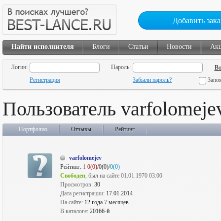
Добавить зака
Найти исполнителя
Блоги
Статьи
Новости
Ак
Логин:
Пароль:
Регистрация
Забыли пароль?
Запо
Пользователь varfolomeje
Портфолио
Отзывы
Рейтинг
varfolomejev
Рейтинг:
1
0(0)
/0(0)/
0(0)
Свободен
, был на сайте 01.01.1970 03:00
Просмотров:
30
Дата регистрации:
17.01.2014
На сайте:
12 года 7 месяцев
В каталоге:
20166-й