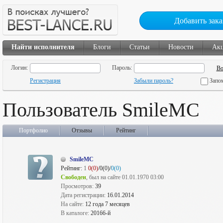
Добавить зака
Найти исполнителя
Блоги
Статьи
Новости
Ак
Логин:
Пароль:
Регистрация
Забыли пароль?
Запо
Пользователь SmileMC
Портфолио
Отзывы
Рейтинг
SmileMC
Рейтинг:
1
0(0)
/0(0)/
0(0)
Свободен
, был на сайте 01.01.1970 03:00
Просмотров:
39
Дата регистрации:
16.01.2014
На сайте:
12 года 7 месяцев
В каталоге:
20166-й