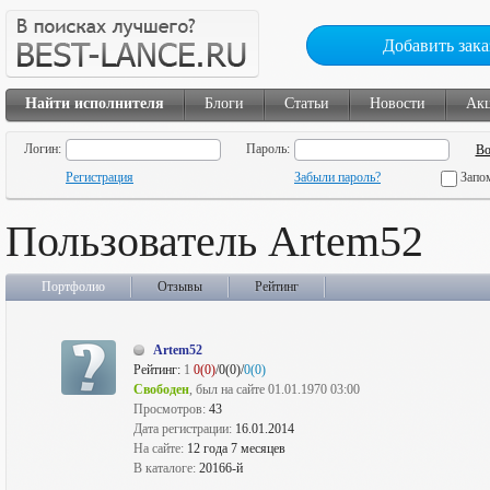
Добавить зака
Найти исполнителя
Блоги
Статьи
Новости
Ак
Логин:
Пароль:
Регистрация
Забыли пароль?
Запо
Пользователь Artem52
Портфолио
Отзывы
Рейтинг
Artem52
Рейтинг:
1
0(0)
/0(0)/
0(0)
Свободен
, был на сайте 01.01.1970 03:00
Просмотров:
43
Дата регистрации:
16.01.2014
На сайте:
12 года 7 месяцев
В каталоге:
20166-й