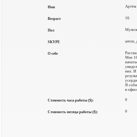
Артём
Имя
16
Возраст
Мужск
Пол
artem_
SKYPE
Расска
О себе
Мне 16
начать
увидел
них. И
резуль
усердн
Я соби
в офис
0
Стоимость часа работы ($):
0
Стоимость месяца работы ($):