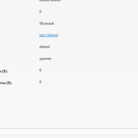
deleted deleted
0
Мужской
http://deleted
deleted
удалено
0
 ($):
0
ты ($):