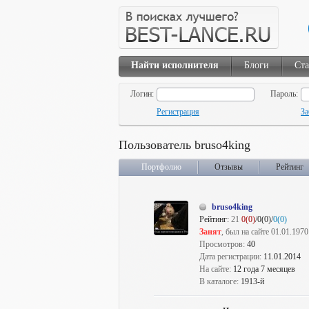
Найти исполнителя
Блоги
Ста
Логин:
Пароль:
Регистрация
За
Пользователь bruso4king
Портфолио
Отзывы
Рейтинг
bruso4king
Рейтинг:
21
0(0)
/0(0)/
0(0)
Занят
, был на сайте 01.01.1970
Просмотров:
40
Дата регистрации:
11.01.2014
На сайте:
12 года 7 месяцев
В каталоге:
1913-й