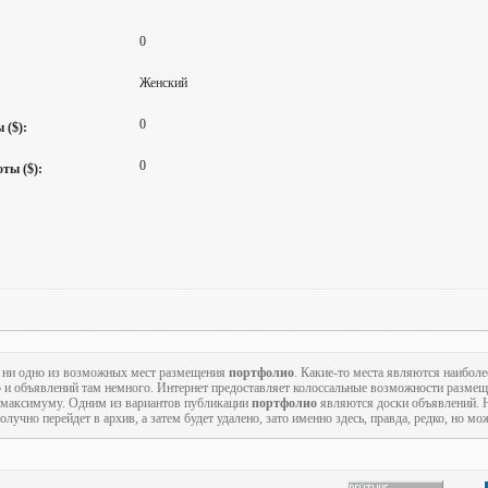
0
Женский
0
 ($):
0
ты ($):
ь ни одно из возможных мест размещения
портфолио
. Какие-то места являются наиболе
то и объявлений там немного. Интернет предоставляет колоссальные возможности разме
по максимуму. Одним из вариантов публикации
портфолио
являются доски объявлений. 
лучно перейдет в архив, а затем будет удалено, зато именно здесь, правда, редко, но м