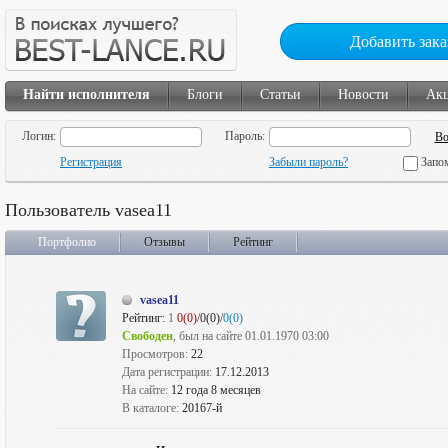
Добавить зака
Найти исполнителя
Блоги
Статьи
Новости
Ак
Логин:
Пароль:
Регистрация
Забыли пароль?
Запо
Пользователь vasea11
Портфолио
Отзывы
Рейтинг
vasea11
Рейтинг:
1
0(0)
/0(0)/
0(0)
Свободен
, был на сайте 01.01.1970 03:00
Просмотров:
22
Дата регистрации:
17.12.2013
На сайте:
12 года 8 месяцев
В каталоге:
20167-й