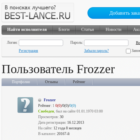
Добавить зака
Найти исполнителя
Блоги
Статьи
Новости
Ак
Логин:
Пароль:
Регистрация
Забыли пароль?
Запо
Пользователь Frozzer
Портфолио
Отзывы
Рейтинг
Frozzer
Рейтинг:
1
0(0)
/0(0)/
0(0)
Свободен
, был на сайте 01.01.1970 03:00
Просмотров:
30
Дата регистрации:
16.12.2013
На сайте:
12 года 8 месяцев
В каталоге:
20167-й