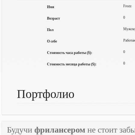
Frozz
Имя
0
Возраст
Мужск
Пол
Работа
О себе
0
Стоимость часа работы ($):
0
Стоимость месяца работы ($):
Портфолио
Будучи
фрилансером
не стоит забы