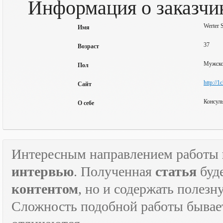
Информация о заказчик
Werter S
Имя
37
Возраст
Мужск
Пол
http://1
Сайт
Консуль
О себе
Интересным направлением работы
интервью
. Полученная
статья
буд
контентом
, но и содержать полез
Сложность подобной работы бывает