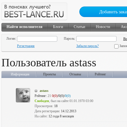
Добавить зака
Найти исполнителя
Блоги
Статьи
Новости
Ак
Логин:
Пароль:
Регистрация
Забыли пароль?
Запо
Пользователь astass
Информация
Проекты
Отзывы
Рейтинг
astass
Рейтинг:
21
0(0)
/0(0)/
0(0)
Свободен
, был на сайте 01.01.1970 03:00
Просмотров:
18
Дата регистрации:
14.12.2013
На сайте:
12 года 8 месяцев