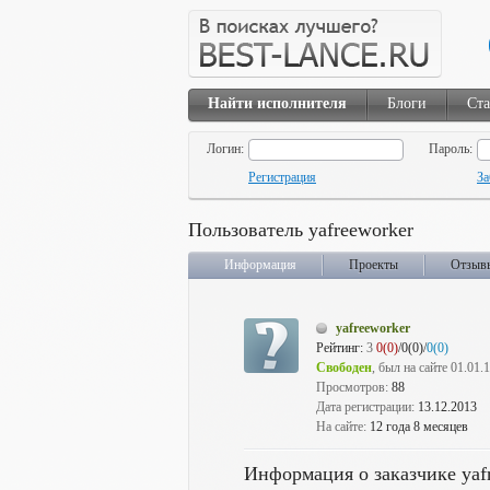
Найти исполнителя
Блоги
Ста
Логин:
Пароль:
Регистрация
За
Пользователь yafreeworker
Информация
Проекты
Отзыв
yafreeworker
Рейтинг:
3
0(0)
/0(0)/
0(0)
Свободен
, был на сайте 01.01.
Просмотров:
88
Дата регистрации:
13.12.2013
На сайте:
12 года 8 месяцев
Информация о заказчике yaf