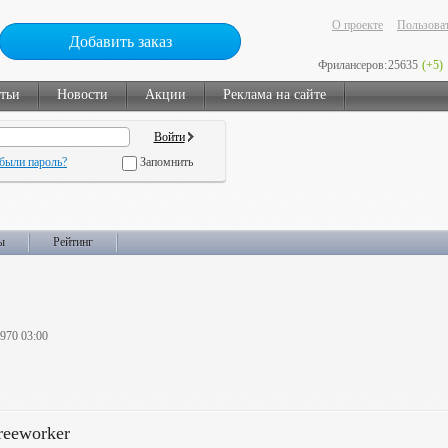
О проекте
Пользоват
Добавить заказ
Фрилансеров:
25635
(+5)
тьи
Новости
Акции
Реклама на сайте
были пароль?
Запомнить
ы
Рейтинг
1970 03:00
reeworker