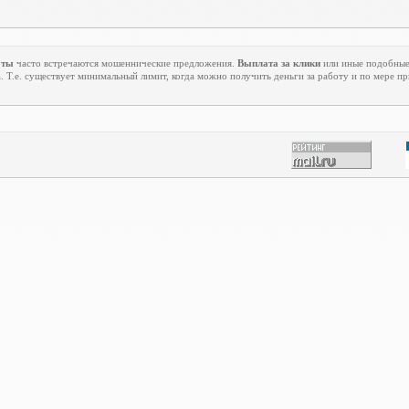
оты
часто встречаются мошеннические предложения.
Выплата за клики
или иные подобные 
. Т.е. существует минимальный лимит, когда можно получить деньги за работу и по мере п