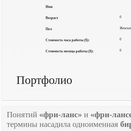
Имя
0
Возраст
Женски
Пол
0
Стоимость часа работы ($):
0
Стоимость месяца работы ($):
Портфолио
Понятий
«фри-ланс»
и
«фри-ланс
термины насадила одноименная
би