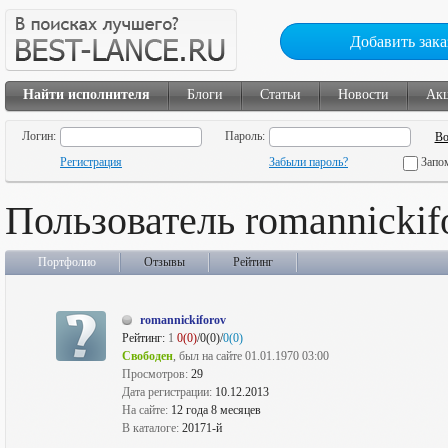
Добавить зака
Найти исполнителя
Блоги
Статьи
Новости
Ак
Логин:
Пароль:
Регистрация
Забыли пароль?
Запо
Пользователь romannickif
Портфолио
Отзывы
Рейтинг
romannickiforov
Рейтинг:
1
0(0)
/0(0)/
0(0)
Свободен
, был на сайте 01.01.1970 03:00
Просмотров:
29
Дата регистрации:
10.12.2013
На сайте:
12 года 8 месяцев
В каталоге:
20171-й