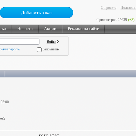
О проекте
Пользоват
Добавить заказ
Фрилансеров:
25639
(+3)
тьи
Новости
Акции
Реклама на сайте
были пароль?
Запомнить
 03:00
ней