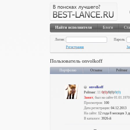
Найти исполнителя
Блоги
Ста
Логин:
Пароль:
Регистрация
За
Пользователь onvolkoff
Портфолио
Отзывы
Рейтинг
onvolkoff
Рейтинг:
11
0(0)
/0(0)/
0(0)
Занят
, был на сайте 01.01.1970
Просмотров:
100
Дата регистрации:
04.12.2013
На сайте:
12 года 8 месяцев 3 д
В каталоге:
3926-й