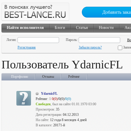
Добавить зака
Найти исполнителя
Блоги
Статьи
Новости
Ак
Логин:
Пароль:
Регистрация
Забыли пароль?
Запо
Пользователь YdarnicFL
Портфолио
Отзывы
Рейтинг
YdarnicFL
Рейтинг:
1
0(0)
/0(0)/
0(0)
Свободен
, был на сайте 01.01.1970 03:00
Просмотров:
35
Дата регистрации:
04.12.2013
На сайте:
12 года 8 месяцев 4 дней
В каталоге:
20171-й