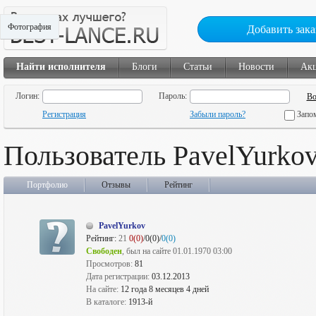
Фотография
Добавить зака
Найти исполнителя
Блоги
Статьи
Новости
Ак
Логин:
Пароль:
Регистрация
Забыли пароль?
Запо
Пользователь PavelYurko
Портфолио
Отзывы
Рейтинг
PavelYurkov
Рейтинг:
21
0(0)
/0(0)/
0(0)
Свободен
, был на сайте 01.01.1970 03:00
Просмотров:
81
Дата регистрации:
03.12.2013
На сайте:
12 года 8 месяцев 4 дней
В каталоге:
1913-й