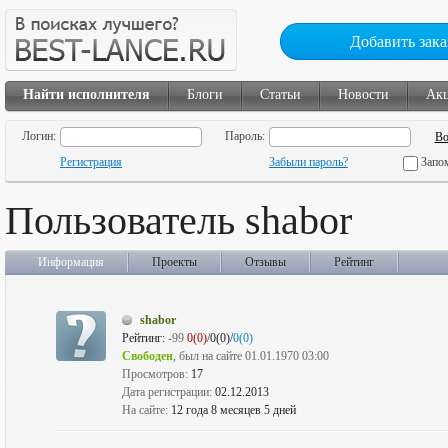
Добавить зака
Найти исполнителя
Блоги
Статьи
Новости
Ак
Логин:
Пароль:
Регистрация
Забыли пароль?
Запо
Пользователь shabor
Информация
Проекты
Отзывы
Рейтинг
shabor
Рейтинг:
-99
0(0)
/0(0)/
0(0)
Свободен
, был на сайте 01.01.1970 03:00
Просмотров:
17
Дата регистрации:
02.12.2013
На сайте:
12 года 8 месяцев 5 дней