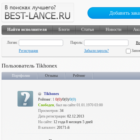
Добавить зака
Найти исполнителя
Блоги
Статьи
Новости
Ак
Логин:
Пароль:
Регистрация
Забыли пароль?
Запо
Пользователь Tikhonex
Портфолио
Отзывы
Рейтинг
Tikhonex
Рейтинг:
1
0(0)
/0(0)/
0(0)
Свободен
, был на сайте 01.01.1970 03:00
Просмотров:
34
Дата регистрации:
02.12.2013
На сайте:
12 года 8 месяцев 5 дней
В каталоге:
20171-й