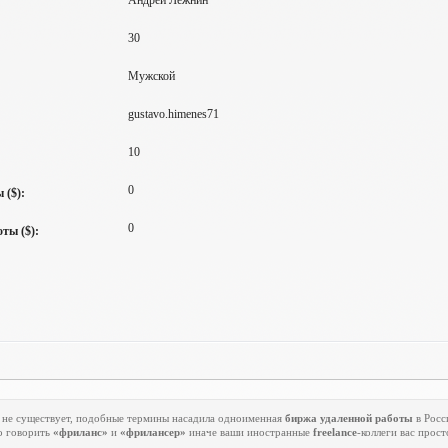
Андрей Лежнин
30
Мужской
gustavo.himenes71
10
0
 ($):
0
ты ($):
 не существует, подобные термины насадила одноименная
биржа удаленной работы
в Росс
о говорить
«фриланс»
и
«фрилансер»
иначе ваши иностранные
freelance
-коллеги вас прост