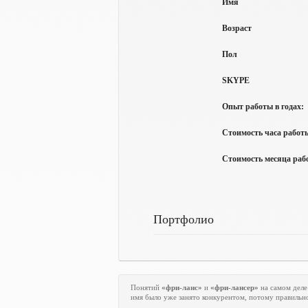
Имя
Возраст
Пол
SKYPE
Опыт работы в годах:
Стоимость часа работы
Стоимость месяца рабо
Портфолио
Понятий
«фри-ланс»
и
«фри-лансер»
на самом деле
имя было уже занято конкурентом, потому правильн