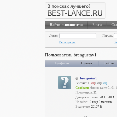
Найти исполнителя
Блоги
Ста
Логин:
Пароль:
Регистрация
За
Пользователь brengustav1
Портфолио
Отзывы
Рейтинг
brengustav1
Рейтинг:
1
0(0)
/0(0)/
0(0)
Свободен
, был на сайте 01.01.
Просмотров:
31
Дата регистрации:
28.11.2013
На сайте:
12 года 9 месяцев
В каталоге:
20167-й