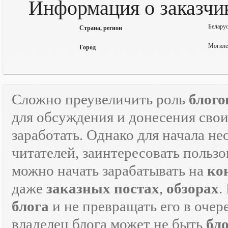
Информация о заказчик
Беларус
Страна, регион
Могиле
Город
Сложно преувеличить роль
блого
для обсуждения и донесения свои
заработать. Однако для начала н
читателей, заинтересовать пользо
можно начать зарабатывать на
ко
даже
заказных постах
,
обзорах
.
блога
и не превращать его в оче
владелец блога может не быть
бл