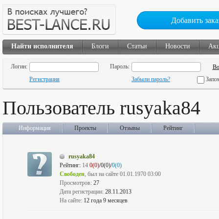
Добавить зака
Найти исполнителя
Блоги
Статьи
Новости
Ак
Логин:
Пароль:
Регистрация
Забыли пароль?
Запо
Пользователь rusyaka84
Информация
Проекты
Отзывы
Рейтинг
rusyaka84
Рейтинг:
14
0(0)
/0(0)/
0(0)
Свободен
, был на сайте 01.01.1970 03:00
Просмотров:
27
Дата регистрации:
28.11.2013
На сайте:
12 года 9 месяцев