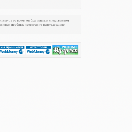
нзин», в то время он был главным специалистом
азвитием пробных проектов по использованию