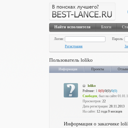
Найти исполнителя
Блоги
Ста
Логин:
Пароль:
Регистрация
За
Пользователь loliko
Информация
Проекты
Отзыв
loliko
Рейтинг:
1
0(0)
/0(0)/
0(0)
Свободен
, был на сайте 01.01.
Просмотров:
22
Дата регистрации:
28.11.2013
На сайте:
12 года 9 месяцев
Информация о заказчике loli