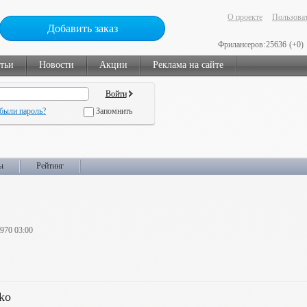
О проекте
Пользоват
Добавить заказ
Фрилансеров:
25636
(+0)
тьи
Новости
Акции
Реклама на сайте
были пароль?
Запомнить
ы
Рейтинг
1970 03:00
ko