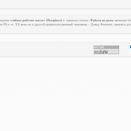
 термин
«гибкое рабочее место» (
flexiplace
)
и
написал статью «
Работа из дома
экономит бе
е 80-х гг.
XX
века он и другой правительственный чиновник – Дэвид Флеминг, занялись р