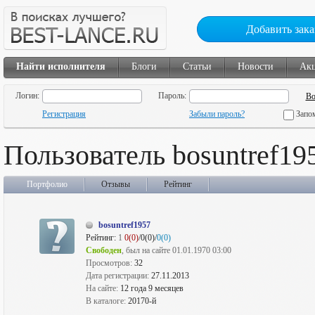
Добавить зака
Найти исполнителя
Блоги
Статьи
Новости
Ак
Логин:
Пароль:
Регистрация
Забыли пароль?
Запо
Пользователь bosuntref19
Портфолио
Отзывы
Рейтинг
bosuntref1957
Рейтинг:
1
0(0)
/0(0)/
0(0)
Свободен
, был на сайте 01.01.1970 03:00
Просмотров:
32
Дата регистрации:
27.11.2013
На сайте:
12 года 9 месяцев
В каталоге:
20170-й