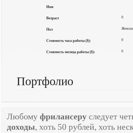
Имя
0
Возраст
Женски
Пол
0
Стоимость часа работы ($):
0
Стоимость месяца работы ($):
Портфолио
Любому
фрилансеру
следует чет
доходы
, хоть 50 рублей, хоть н