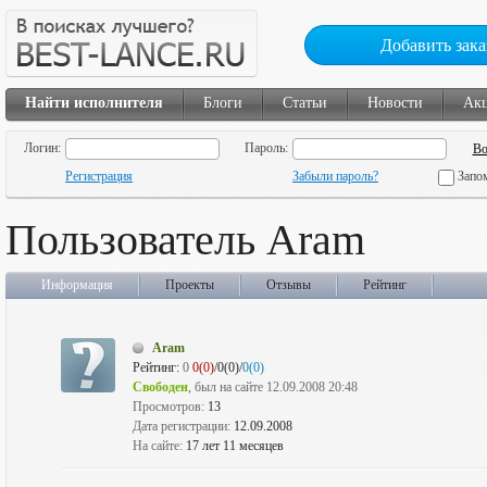
Добавить зака
Найти исполнителя
Блоги
Статьи
Новости
Ак
Логин:
Пароль:
Регистрация
Забыли пароль?
Запо
Пользователь Aram
Информация
Проекты
Отзывы
Рейтинг
Aram
Рейтинг:
0
0(0)
/0(0)/
0(0)
Свободен
, был на сайте 12.09.2008 20:48
Просмотров:
13
Дата регистрации:
12.09.2008
На сайте:
17 лет 11 месяцев