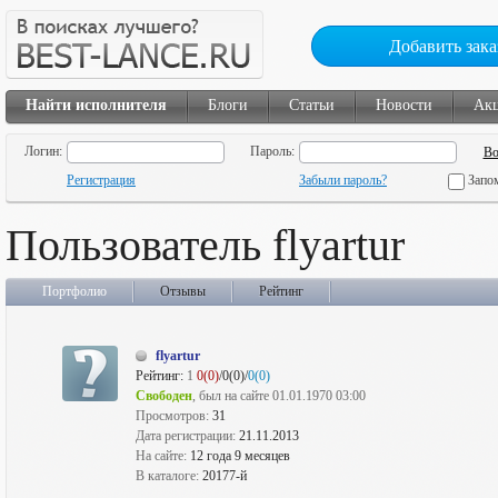
Добавить зака
Найти исполнителя
Блоги
Статьи
Новости
Ак
Логин:
Пароль:
Регистрация
Забыли пароль?
Запо
Пользователь flyartur
Портфолио
Отзывы
Рейтинг
flyartur
Рейтинг:
1
0(0)
/0(0)/
0(0)
Свободен
, был на сайте 01.01.1970 03:00
Просмотров:
31
Дата регистрации:
21.11.2013
На сайте:
12 года 9 месяцев
В каталоге:
20177-й