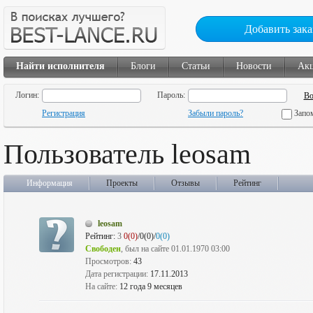
Добавить зака
Найти исполнителя
Блоги
Статьи
Новости
Ак
Логин:
Пароль:
Регистрация
Забыли пароль?
Запо
Пользователь leosam
Информация
Проекты
Отзывы
Рейтинг
leosam
Рейтинг:
3
0(0)
/0(0)/
0(0)
Свободен
, был на сайте 01.01.1970 03:00
Просмотров:
43
Дата регистрации:
17.11.2013
На сайте:
12 года 9 месяцев