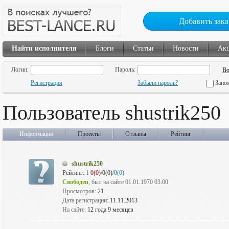
Добавить зака
Найти исполнителя
Блоги
Статьи
Новости
Ак
Логин:
Пароль:
Регистрация
Забыли пароль?
Запо
Пользователь shustrik250
Информация
Проекты
Отзывы
Рейтинг
shustrik250
Рейтинг:
1
0(0)
/0(0)/
0(0)
Свободен
, был на сайте 01.01.1970 03:00
Просмотров:
21
Дата регистрации:
11.11.2013
На сайте:
12 года 9 месяцев