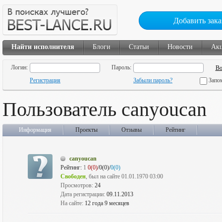
Добавить зака
Найти исполнителя
Блоги
Статьи
Новости
Ак
Логин:
Пароль:
Регистрация
Забыли пароль?
Запо
Пользователь canyoucan
Информация
Проекты
Отзывы
Рейтинг
canyoucan
Рейтинг:
1
0(0)
/0(0)/
0(0)
Свободен
, был на сайте 01.01.1970 03:00
Просмотров:
24
Дата регистрации:
09.11.2013
На сайте:
12 года 9 месяцев