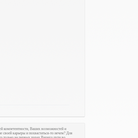
ашей компетентности, Ваших возможностей и
ле своей карьеры и похвастаться-то нечем? Для
это только на первых порах Вашего пути во