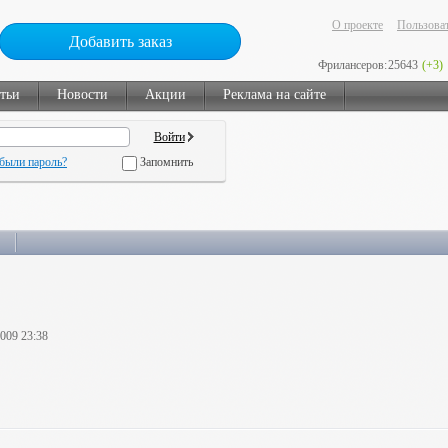
О проекте
Пользоват
Добавить заказ
Фрилансеров:
25643
(+3)
тьи
Новости
Акции
Реклама на сайте
были пароль?
Запомнить
2009 23:38