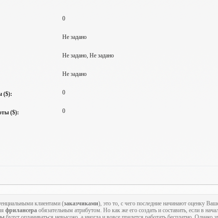
0
Не задано
Не задано, Не задано
Не задано
0
 ($):
0
ты ($):
тенциальными клиентами (
заказчиками
), это то, с чего последние начинают оценку В
ля
фрилансера
обязательным атрибутом. Но как же его создать и составить, если в нача
ты
будут оплачиваться невысоко, а иногда и вовсе придется работать бесплатно. Однако 