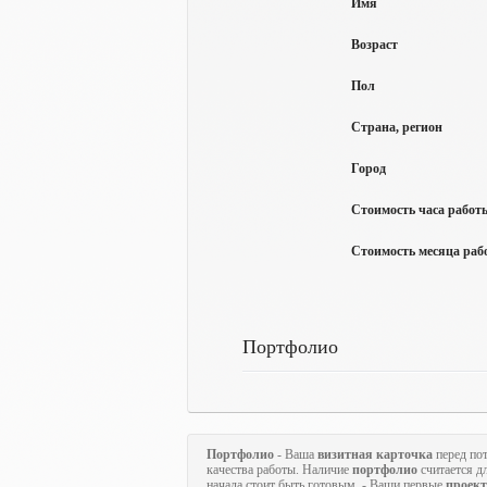
Имя
Возраст
Пол
Страна, регион
Город
Стоимость часа работы
Стоимость месяца рабо
Портфолио
Портфолио
- Ваша
визитная карточка
перед по
качества работы. Наличие
портфолио
считается д
начала стоит быть готовым - Ваши первые
проек