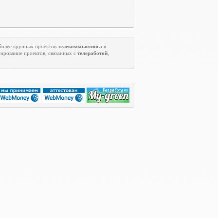
 более крупных проектов
телекоммьютинга
в
ирование проектов, связанных с
телеработой
,