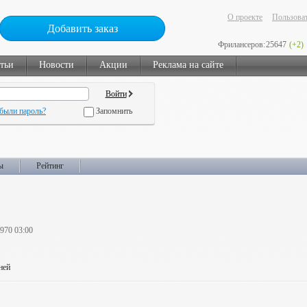
О проекте
Пользоват
Добавить заказ
Фрилансеров:
25647
(+2)
тьи
Новости
Акции
Реклама на сайте
были пароль?
Запомнить
ы
Рейтинг
1970 03:00
ней