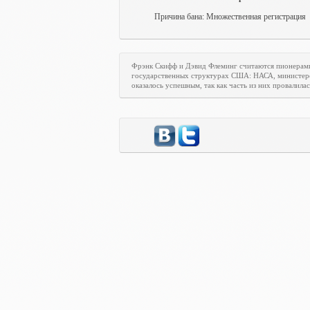
Причина бана: Множественная регистрация
Фрэнк Скифф и Дэвид Флеминг считаются пионерам
государственных структурах США: НАСА, министерст
оказалось успешным, так как часть из них провалилас