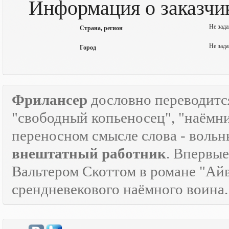
Информация о заказчик
Не зада
Страна, регион
Не зада
Город
Фрилансер
дословно переводится
"свободный копьеносец", "наёмник"
переносном смысле слова - воль
внештатный работник
. Впервые
Вальтером Скоттом в романе "Айв
срендневекового наёмного воина.