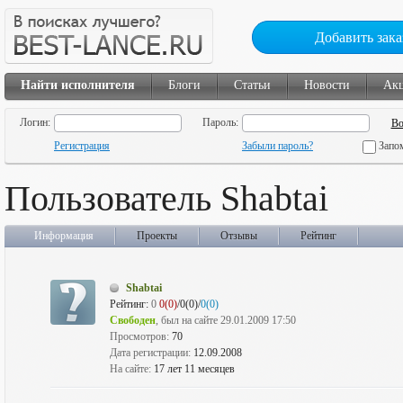
Добавить зака
Найти исполнителя
Блоги
Статьи
Новости
Ак
Логин:
Пароль:
Регистрация
Забыли пароль?
Запо
Пользователь Shabtai
Информация
Проекты
Отзывы
Рейтинг
Shabtai
Рейтинг:
0
0(0)
/0(0)/
0(0)
Свободен
, был на сайте 29.01.2009 17:50
Просмотров:
70
Дата регистрации:
12.09.2008
На сайте:
17 лет 11 месяцев