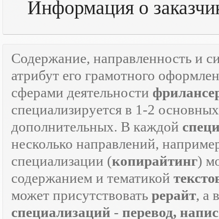
Информация о заказчике
Содержание, направленность и с
атрибут его грамотного оформле
сферами деятельности
фрилансе
специализируется в 1-2 основны
дополнительных. В каждой
спец
несколько направлений, наприме
специализации (
копирайтинг
) м
содержанием и тематикой
тексто
может присутствовать
рерайт
, а
специализаций
-
перевод, напи