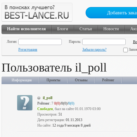
Добавить зака
Найти исполнителя
Блоги
Статьи
Новости
Ак
Логин:
Пароль:
Регистрация
Забыли пароль?
Запо
Пользователь il_poll
Информация
Проекты
Отзывы
Рейтинг
il_poll
Рейтинг:
7
0(0)
/0(0)/
0(0)
Свободен
, был на сайте 01.01.1970 03:00
Просмотров:
51
Дата регистрации:
01.11.2013
На сайте:
12 года 9 месяцев 8 дней