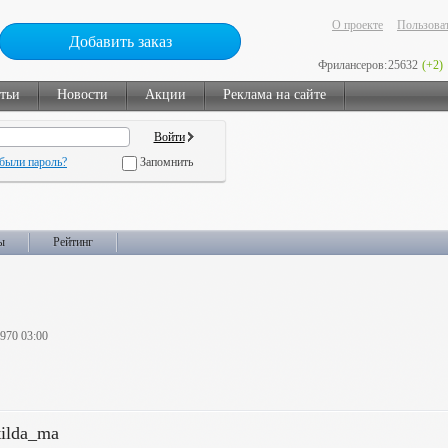
О проекте
Пользоват
Добавить заказ
Фрилансеров:
25632
(+2)
тьи
Новости
Акции
Реклама на сайте
были пароль?
Запомнить
ы
Рейтинг
1970 03:00
ilda_ma