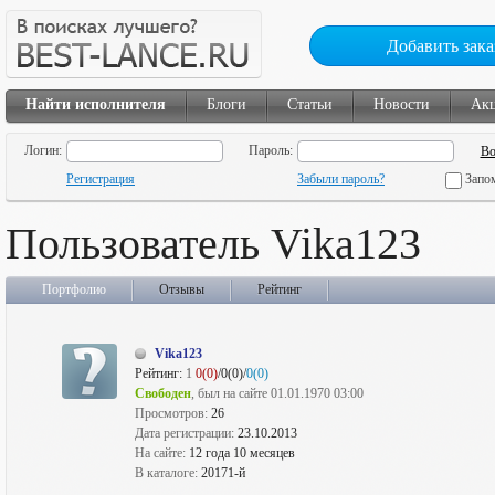
Добавить зака
Найти исполнителя
Блоги
Статьи
Новости
Ак
Логин:
Пароль:
Регистрация
Забыли пароль?
Запо
Пользователь Vika123
Портфолио
Отзывы
Рейтинг
Vika123
Рейтинг:
1
0(0)
/0(0)/
0(0)
Свободен
, был на сайте 01.01.1970 03:00
Просмотров:
26
Дата регистрации:
23.10.2013
На сайте:
12 года 10 месяцев
В каталоге:
20171-й