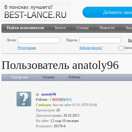
Добавить зака
Найти исполнителя
Блоги
Статьи
Новости
Ак
Логин:
Пароль:
Регистрация
Забыли пароль?
Запо
Пользователь anatoly96
Портфолио
Отзывы
Рейтинг
anatoly96
Рейтинг:
1
0(0)
/0(0)/
0(0)
Свободен
, был на сайте 01.01.1970 03:00
Просмотров:
26
Дата регистрации:
20.10.2013
На сайте:
12 года 10 месяцев
В каталоге:
20178-й