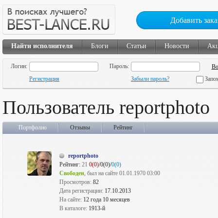
Добавить зака
Найти исполнителя
Блоги
Статьи
Новости
Ак
Логин:
Пароль:
Регистрация
Забыли пароль?
Запо
Пользователь reportphoto
Портфолио
Отзывы
Рейтинг
reportphoto
Рейтинг:
21
0(0)
/0(0)/
0(0)
Свободен
, был на сайте 01.01.1970 03:00
Просмотров:
82
Дата регистрации:
17.10.2013
На сайте:
12 года 10 месяцев
В каталоге:
1913-й