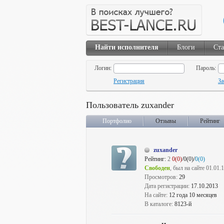
Найти исполнителя
Блоги
Ста
Логин:
Пароль:
Регистрация
За
Пользователь zuxander
Портфолио
Отзывы
Рейтинг
zuxander
Рейтинг:
2
0(0)
/0(0)/
0(0)
Свободен
, был на сайте 01.01.
Просмотров:
29
Дата регистрации:
17.10.2013
На сайте:
12 года 10 месяцев
В каталоге:
8123-й