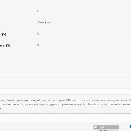
0
Женский
0
 ($):
0
ты ($):
и пробных проектов
телеработы
, их усилия в 1980-х гг. поспособствовали внедрению уже
вах охраны окружающей среды, здравоохранения и труда. Не всё государственное финанс
ь.