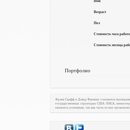
Имя
Возраст
Пол
Стоимость часа работы
Стоимость месяца рабо
Портфолио
Фрэнк Скифф и Дэвид Флеминг считаются пионерам
государственных структурах США: НАСА, министерст
оказалось успешным, так как часть из них провалилас