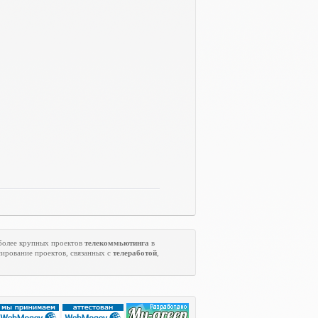
 более крупных проектов
телекоммьютинга
в
ирование проектов, связанных с
телеработой
,