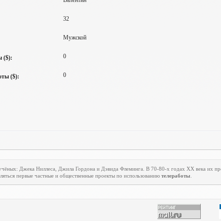
Валентин
32
Мужской
0
 ($):
0
ты ($):
учёных: Джека Ниллеса, Джила Гордона и Дэвида Флеминга. В 70-80-х годах
XX
века их пр
являться первые частные и общественные проекты по использованию
телеработы
.