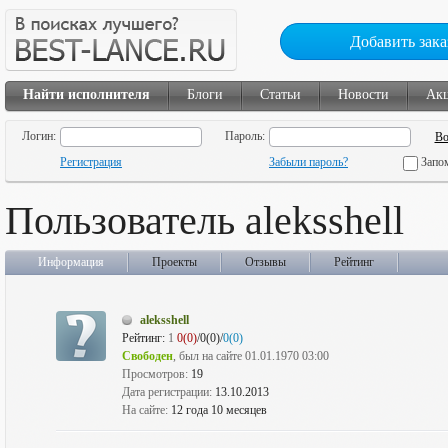
Добавить зака
Найти исполнителя
Блоги
Статьи
Новости
Ак
Логин:
Пароль:
Регистрация
Забыли пароль?
Запо
Пользователь aleksshell
Информация
Проекты
Отзывы
Рейтинг
aleksshell
Рейтинг:
1
0(0)
/0(0)/
0(0)
Свободен
, был на сайте 01.01.1970 03:00
Просмотров:
19
Дата регистрации:
13.10.2013
На сайте:
12 года 10 месяцев