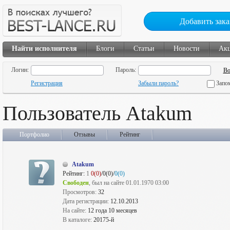
Добавить зака
Найти исполнителя
Блоги
Статьи
Новости
Ак
Логин:
Пароль:
Регистрация
Забыли пароль?
Запо
Пользователь Atakum
Портфолио
Отзывы
Рейтинг
Atakum
Рейтинг:
1
0(0)
/0(0)/
0(0)
Свободен
, был на сайте 01.01.1970 03:00
Просмотров:
32
Дата регистрации:
12.10.2013
На сайте:
12 года 10 месяцев
В каталоге:
20175-й