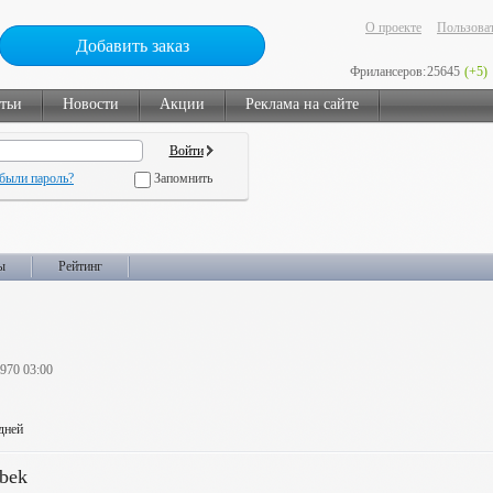
О проекте
Пользоват
Добавить заказ
Фрилансеров:
25645
(+5)
тьи
Новости
Акции
Реклама на сайте
были пароль?
Запомнить
ы
Рейтинг
1970 03:00
 дней
bek