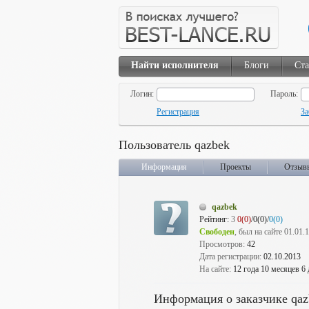
Найти исполнителя
Блоги
Ста
Логин:
Пароль:
Регистрация
За
Пользователь qazbek
Информация
Проекты
Отзыв
qazbek
Рейтинг:
3
0(0)
/0(0)/
0(0)
Свободен
, был на сайте 01.01.
Просмотров:
42
Дата регистрации:
02.10.2013
На сайте:
12 года 10 месяцев 6
Информация о заказчике qaz