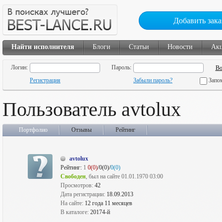
Добавить зака
Найти исполнителя
Блоги
Статьи
Новости
Ак
Логин:
Пароль:
Регистрация
Забыли пароль?
Запо
Пользователь avtolux
Портфолио
Отзывы
Рейтинг
avtolux
Рейтинг:
1
0(0)
/0(0)/
0(0)
Свободен
, был на сайте 01.01.1970 03:00
Просмотров:
42
Дата регистрации:
18.09.2013
На сайте:
12 года 11 месяцев
В каталоге:
20174-й