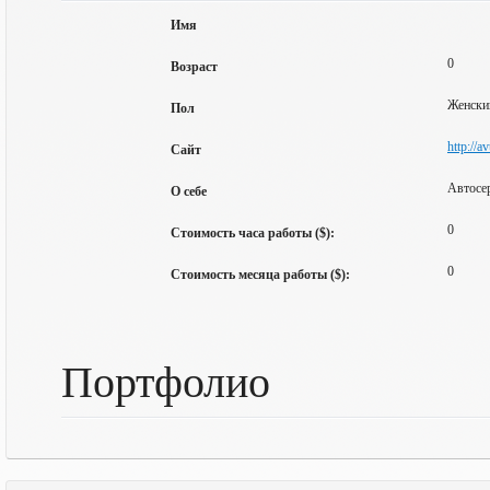
Имя
0
Возраст
Женски
Пол
http://a
Сайт
Автосе
О себе
0
Стоимость часа работы ($):
0
Стоимость месяца работы ($):
Портфолио