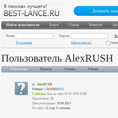
Добавить зака
Найти исполнителя
Блоги
Статьи
Новости
Ак
Логин:
Пароль:
Регистрация
Забыли пароль?
Запо
Пользователь AlexRUSH
Информация
Проекты
Отзывы
Рейтинг
AlexRUSH
Рейтинг:
1
0(0)
/0(0)/
0(0)
Свободен
, был на сайте 01.01.1970 03:00
Просмотров:
23
Дата регистрации:
18.09.2013
На сайте:
12 года 11 месяцев