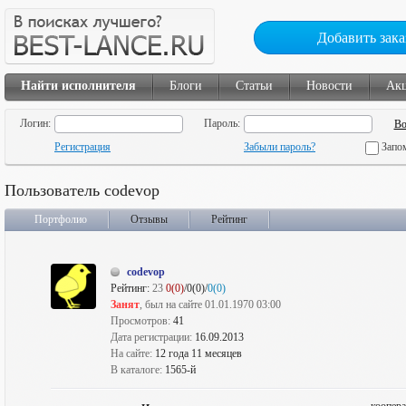
Добавить зака
Найти исполнителя
Блоги
Статьи
Новости
Ак
Логин:
Пароль:
Регистрация
Забыли пароль?
Запо
Пользователь codevop
Портфолио
Отзывы
Рейтинг
codevop
Рейтинг:
23
0(0)
/0(0)/
0(0)
Занят
, был на сайте 01.01.1970 03:00
Просмотров:
41
Дата регистрации:
16.09.2013
На сайте:
12 года 11 месяцев
В каталоге:
1565-й