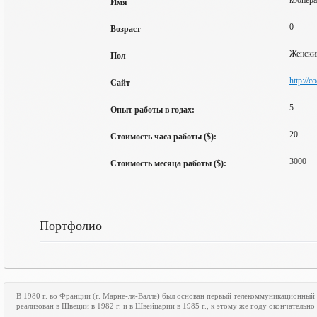
коопера
Имя
0
Возраст
Женски
Пол
http://c
Сайт
5
Опыт работы в годах:
20
Стоимость часа работы ($):
3000
Стоимость месяца работы ($):
Портфолио
В 1980 г. во Франции (г. Марне-ля-Валле) был основан первый телекоммуникационный
реализован в Швеции в 1982 г. и в Швейцарии в 1985 г., к этому же году окончательн