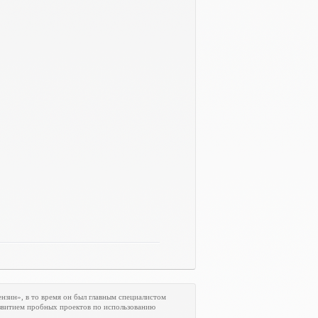
нзин», в то время он был главным специалистом
азвитием пробных проектов по использованию