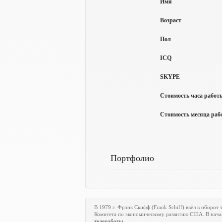
Имя
Возраст
Пол
ICQ
SKYPE
Стоимость часа работы
Стоимость месяца рабо
Портфолио
В 1979 г. Фрэнк Скифф (Frank Schiff) ввёл в оборот
Комитета по экономическому развитию США. В начал
телеработы
.