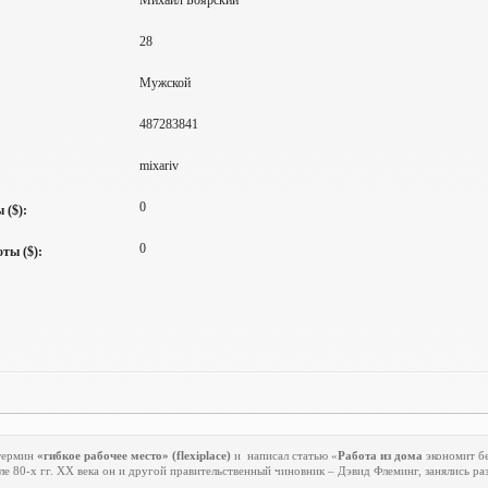
Михаил Боярский
28
Мужской
487283841
mixariv
0
 ($):
0
ты ($):
 термин
«гибкое рабочее место» (
flexiplace
)
и
написал статью «
Работа из дома
экономит бе
е 80-х гг.
XX
века он и другой правительственный чиновник – Дэвид Флеминг, занялись р