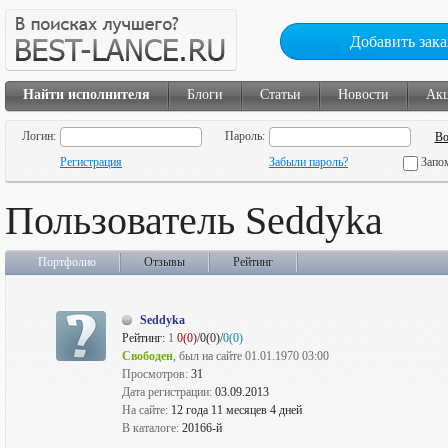
Добавить зака
Найти исполнителя
Блоги
Статьи
Новости
Ак
Логин:
Пароль:
Регистрация
Забыли пароль?
Запо
Пользователь Seddyka
Портфолио
Отзывы
Рейтинг
Seddyka
Рейтинг:
1
0(0)
/0(0)/
0(0)
Свободен
, был на сайте 01.01.1970 03:00
Просмотров:
31
Дата регистрации:
03.09.2013
На сайте:
12 года 11 месяцев 4 дней
В каталоге:
20166-й