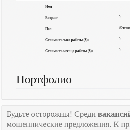
Имя
0
Возраст
Женски
Пол
0
Стоимость часа работы ($):
0
Стоимость месяца работы ($):
Портфолио
Будьте осторожны! Среди
ваканси
мошеннические предложения. К пр