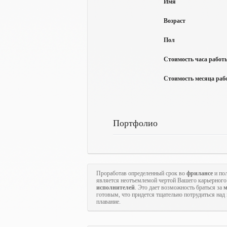
Имя
Возраст
Пол
Стоимость часа работы
Стоимость месяца рабо
Портфолио
Проработав определенный срок во
фрилансе
и пол
является неотъемлемой чертой Вашего карьерного 
исполнителей
. Это дает возможность браться за
м
готовым, что придется тщательно потрудиться над
плавание.