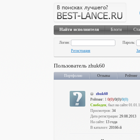
Найти исполнителя
Блоги
Ста
Логин:
Пароль:
Регистрация
За
Пользователь zhuk60
Портфолио
Отзывы
Рейтинг
zhuk60
Рейтинг:
1
0(0)
/0(0)/
0(0)
Свободен
, был на сайте 01.01.
Просмотров:
34
Дата регистрации:
29.08.2013
На сайте:
13 года
В каталоге:
20166-й