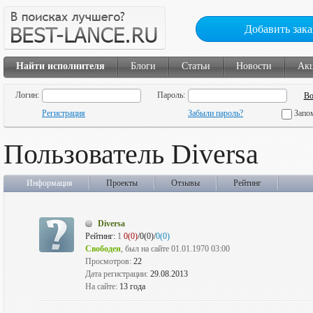
Добавить зака
Найти исполнителя
Блоги
Статьи
Новости
Ак
Логин:
Пароль:
Регистрация
Забыли пароль?
Запо
Пользователь Diversa
Информация
Проекты
Отзывы
Рейтинг
Diversa
Рейтинг:
1
0(0)
/0(0)/
0(0)
Свободен
, был на сайте 01.01.1970 03:00
Просмотров:
22
Дата регистрации:
29.08.2013
На сайте:
13 года