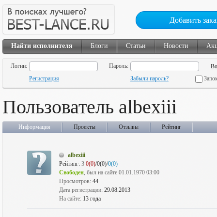
Добавить зака
Найти исполнителя
Блоги
Статьи
Новости
Ак
Логин:
Пароль:
Регистрация
Забыли пароль?
Запо
Пользователь albexiii
Информация
Проекты
Отзывы
Рейтинг
albexiii
Рейтинг:
3
0(0)
/0(0)/
0(0)
Свободен
, был на сайте 01.01.1970 03:00
Просмотров:
44
Дата регистрации:
29.08.2013
На сайте:
13 года